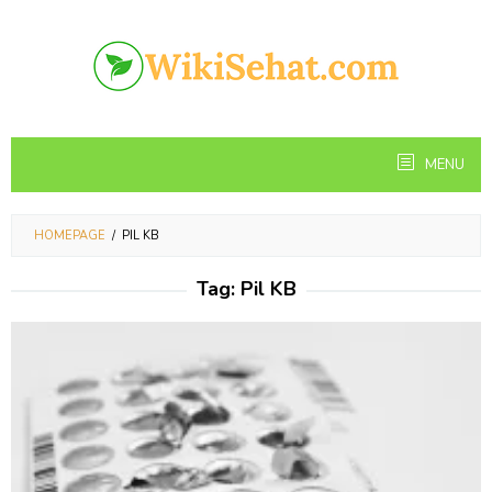
Skip
to
content
MENU
HOMEPAGE
/
PIL KB
Tag:
Pil KB