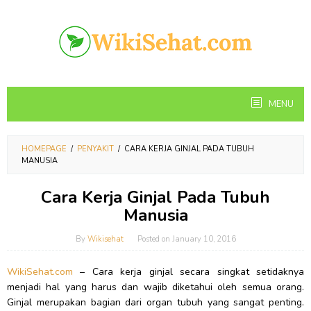
Skip
to
content
MENU
HOMEPAGE
/
PENYAKIT
/
CARA KERJA GINJAL PADA TUBUH
MANUSIA
Cara Kerja Ginjal Pada Tubuh
Manusia
By
Wikisehat
Posted on
January 10, 2016
WikiSehat.com
– Cara kerja ginjal secara singkat setidaknya
menjadi hal yang harus dan wajib diketahui oleh semua orang.
Ginjal merupakan bagian dari organ tubuh yang sangat penting.