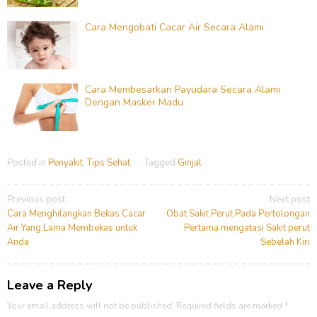
Cara Mengobati Cacar Air Secara Alami
Cara Membesarkan Payudara Secara Alami
Dengan Masker Madu
Posted in
Penyakit
,
Tips Sehat
Tagged
Ginjal
Post
Previous post
Next post
navigation
Cara Menghilangkan Bekas Cacar
Obat Sakit Perut Pada Pertolongan
Air Yang Lama Membekas untuk
Pertama mengatasi Sakit perut
Anda
Sebelah Kiri
Leave a Reply
Your email address will not be published.
Required fields are marked
*