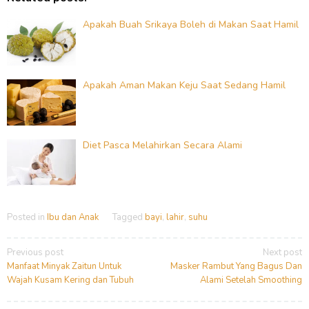
Apakah Buah Srikaya Boleh di Makan Saat Hamil
Apakah Aman Makan Keju Saat Sedang Hamil
Diet Pasca Melahirkan Secara Alami
Posted in
Ibu dan Anak
Tagged
bayi
,
lahir
,
suhu
Post
Previous post
Next post
navigation
Manfaat Minyak Zaitun Untuk
Masker Rambut Yang Bagus Dan
Wajah Kusam Kering dan Tubuh
Alami Setelah Smoothing