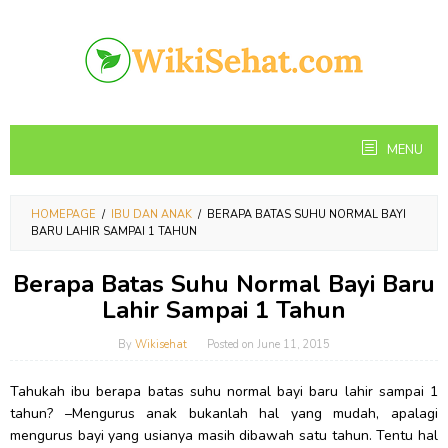
Skip
to
content
MENU
HOMEPAGE
/
IBU DAN ANAK
/
BERAPA BATAS SUHU NORMAL BAYI
BARU LAHIR SAMPAI 1 TAHUN
Berapa Batas Suhu Normal Bayi Baru
Lahir Sampai 1 Tahun
By
Wikisehat
Posted on
June 11, 2015
Tahukah ibu berapa batas suhu normal bayi baru lahir sampai 1
tahun? –Mengurus anak bukanlah hal yang mudah, apalagi
mengurus bayi yang usianya masih dibawah satu tahun. Tentu hal