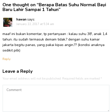
One thought on “
Berapa Batas Suhu Normal Bayi
Baru Lahir Sampai 1 Tahun
”
hawan
says:
January 22, 2017 at 5:34 am
maaf ini bukan komentar, tp pertanyaan : kalau suhu 38′, anak 1,4
tahun. itu sudah termasuk demam tidak.? dengan suhu kamar
jakarta begitu panas, yang pakai kipas angin.?? (kondisi anaknya
sedikit pilk)
Reply
Leave a Reply
Your email address will not be published.
Required fields are marked
*