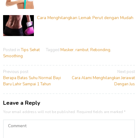
Cara Menghilangkan Lemak Perut dengan Mudah
Posted in
Tips Sehat
Tagged
Masker
,
rambut
,
Rebonding
,
Smoothing
Post
Previous post
Next post
navigation
Berapa Batas Suhu Normal Bayi
Cara Alami Menghilangkan Jerawat
Baru Lahir Sampai 1 Tahun
Dengan Jus
Leave a Reply
Your email address will not be published.
Required fields are marked
*