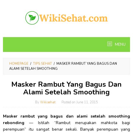
Skip
to
content
MENU
HOMEPAGE
/
TIPS SEHAT
/
MASKER RAMBUT YANG BAGUS DAN
ALAMI SETELAH SMOOTHING
Masker Rambut Yang Bagus Dan
Alami Setelah Smoothing
By
Wikisehat
Posted on
June 11, 2015
Masker rambut yang bagus dan alami setelah smoothing
rebonding
— Istilah “Rambut merupakan mahkota bagi
perempuan” itu sangat benar sekali. Banyak perempuan yang