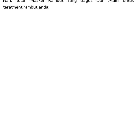
Nah, itulah Masker Rambut Yang Bagus Dan Alami untuk
teratment rambut anda.