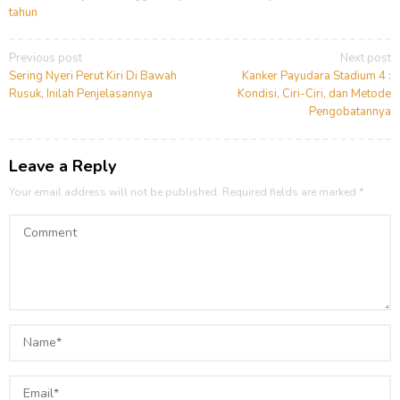
tahun
Post
Previous post
Next post
navigation
Sering Nyeri Perut Kiri Di Bawah
Kanker Payudara Stadium 4 :
Rusuk, Inilah Penjelasannya
Kondisi, Ciri-Ciri, dan Metode
Pengobatannya
Leave a Reply
Your email address will not be published.
Required fields are marked
*