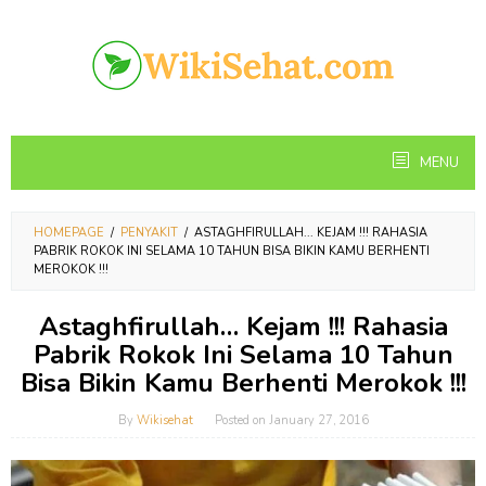
Skip
to
content
MENU
HOMEPAGE
/
PENYAKIT
/
ASTAGHFIRULLAH... KEJAM !!! RAHASIA
PABRIK ROKOK INI SELAMA 10 TAHUN BISA BIKIN KAMU BERHENTI
MEROKOK !!!
Astaghfirullah… Kejam !!! Rahasia
Pabrik Rokok Ini Selama 10 Tahun
Bisa Bikin Kamu Berhenti Merokok !!!
By
Wikisehat
Posted on
January 27, 2016