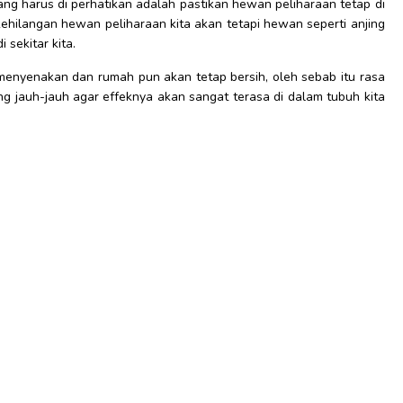
ng harus di perhatikan adalah pastikan hewan peliharaan tetap di
ehilangan hewan peliharaan kita akan tetapi hewan seperti anjing
sekitar kita.
h menyenakan dan rumah pun akan tetap bersih, oleh sebab itu rasa
ang jauh-jauh agar effeknya akan sangat terasa di dalam tubuh kita