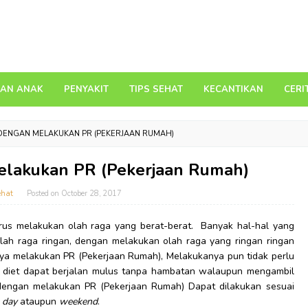
DAN ANAK
PENYAKIT
TIPS SEHAT
KECANTIKAN
CERI
DENGAN MELAKUKAN PR (PEKERJAAN RUMAH)
elakukan PR (Pekerjaan Rumah)
ehat
Posted on
October 28, 2017
arus melakukan olah raga yang berat-berat. Banyak hal-hal yang
olah raga ringan, dengan melakukan olah raga yang ringan ringan
nya melakukan PR (Pekerjaan Rumah), Melakukanya pun tidak perlu
diet dapat berjalan mulus tanpa hambatan walaupun mengambil
 dengan melakukan PR (Pekerjaan Rumah) Dapat dilakukan sesuai
 day
ataupun
weekend
.