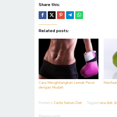
Share this:
Related posts:
Cara Menghilangkan Lemak Perut
Manfaat
dengan Mudah
Posted in
Cerita Sukses Diet
Tagged
cara diet
,
di
Post
Previous post