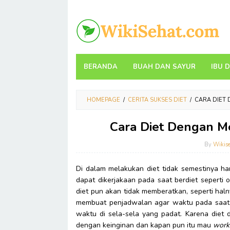
Skip
to
content
BERANDA
BUAH DAN SAYUR
IBU 
HOMEPAGE
/
CERITA SUKSES DIET
/
CARA DIET 
Cara Diet Dengan M
By
Wikis
Di dalam melakukan diet tidak semestinya h
dapat dikerjakaan pada saat berdiet seperti 
diet pun akan tidak memberatkan, seperti hal
membuat penjadwalan agar waktu pada saat 
waktu di sela-sela yang padat. Karena diet
dengan keinginan dan kapan pun itu mau
work