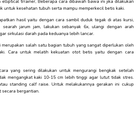
 elliptical trrainer, Beberapa cara dibawah bawa ini jika dilakukan
ik untuk kesehatan tubuh serta mampu memperkecil betis kaki.
atkan hasil yaitu dengan cara sambil duduk tegak di atas kursi,
ri searah jarum jam, lakukan sebanyak 6x, ulangi dengan arah
ar sirkulasi darah pada keduanya lebih lancar.
i merupakan salah satu bagian tubuh yang sangat diperlukan oleh
ki. Cara untuk melatih kekuatan otot betis yaitu dengan cara
ara yang sering dilakukan untuk mengurangi bengkak setelah
dak mengangkat kaki 10-15 cm lebih tinggi agar lutut tidak stres.
atau standing calf raise. Untuk melakukannya gerakan ini cukup
it secara bergantian.