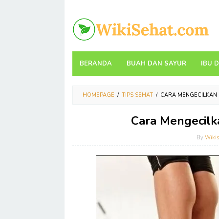
Skip
to
content
BERANDA
BUAH DAN SAYUR
IBU 
HOMEPAGE
/
TIPS SEHAT
/
CARA MENGECILKAN 
Cara Mengecilk
By
Wikis