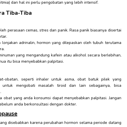
ritmia) dan hal ini perlu pengobatan yang lebih intensif.
ra Tiba-Tiba
leh perasaan cemas, stres dan panik. Rasa panik biasanya disertai
tar.
h lonjakan adrinalin, hormon yang dilepaskan oleh tubuh terutama
ra.
numan yang mengandung kafein atau alkohol secara berlebihan,
a itu bisa menyebabkan palpitasi.
at-obatan, seperti inhaler untuk asma, obat batuk pilek yang
 untuk mengobati masalah tiroid dan lain sebagainya, bisa
.
iga obat yang anda konsumsi dapat menyebabkan palpitasi. Jangan
ebelum anda berkonsultasi dengan dokter.
opause
dang disebabkan karena perubahan hormon selama periode datang