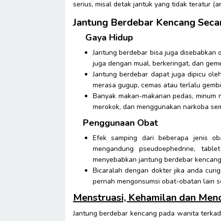
serius, misal detak jantuk yang tidak teratur (a
Jantung Berdebar Kencang Seca
Gaya Hidup
Jantung berdebar bisa juga disebabkan o
juga dengan mual, berkeringat, dan geme
Jantung berdebar dapat juga dipicu ole
merasa gugup, cemas atau terlalu gembi
Banyak makan-makanan pedas, minum mi
merokok, dan menggunakan narkoba semu
Penggunaan Obat
Efek samping dari beberapa jenis ob
mengandung pseudoephedrine, tablet
menyebabkan jantung berdebar kencang
Bicaralah dengan dokter jika anda cur
pernah mengonsumsi obat-obatan lain s
Menstruasi, Kehamilan dan Men
Jantung berdebar kencang pada wanita terka