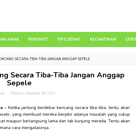
DAN ANAK
PENYAKIT
TIPS SEHAT
KECANTIKAN
CERI
ENCANG SECARA TIBA-TIBA JANGAN ANGGAP SEPELE
ng Secara Tiba-Tiba Jangan Anggap
Sepele
hat
Posted on
December 18, 2015
ba
– Ketika jantung berdebar kencang secara tiba-tiba, tentu akan
awatir, yang membuat mereka berpikir adanya masalah yang cukup
gkat maupun berlangsung lama dan tak kunjung mereda. Tentu akan
imana cara mengatasinya.