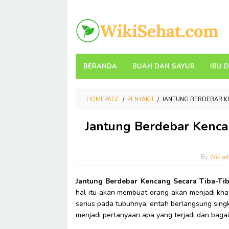
Skip
to
content
BERANDA
BUAH DAN SAYUR
IBU 
HOMEPAGE
/
PENYAKIT
/
JANTUNG BERDEBAR K
Jantung Berdebar Kenca
By
Wikise
Jantung Berdebar Kencang Secara Tiba-Ti
hal itu akan membuat orang akan menjadi kh
serius pada tubuhnya, entah berlangsung sin
menjadi pertanyaan apa yang terjadi dan baga