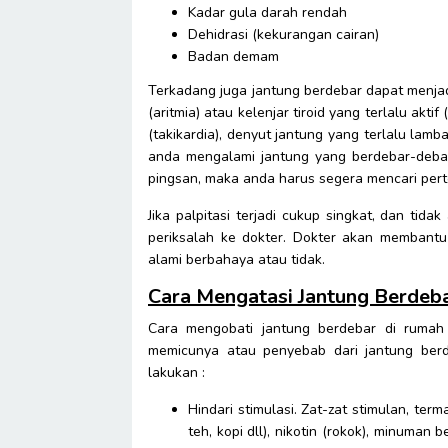
Kadar gula darah rendah
Dehidrasi (kekurangan cairan)
Badan demam
Terkadang juga jantung berdebar dapat menjad
(aritmia) atau kelenjar tiroid yang terlalu akti
(takikardia), denyut jantung yang terlalu lamba
anda mengalami jantung yang berdebar-debar
pingsan, maka anda harus segera mencari pert
Jika palpitasi terjadi cukup singkat, dan ti
periksalah ke dokter. Dokter akan membant
alami berbahaya atau tidak.
Cara Mengatasi Jantung Berdeb
Cara mengobati jantung berdebar di rumah
memicunya atau penyebab dari jantung berd
lakukan :
Hindari stimulasi. Zat-zat stimulan, t
teh, kopi dll), nikotin (rokok), minuma