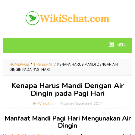
Skip
to
content
MENU
HOMEPAGE
/
TIPS SEHAT
/
KENAPA HARUS MANDI DENGAN AIR
DINGIN PADA PAGI HARI
Kenapa Harus Mandi Dengan Air
Dingin pada Pagi Hari
By
Wikisehat
Posted on
November 6, 2017
Manfaat Mandi Pagi Hari Mengunakan Air
Dingin