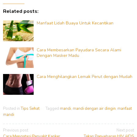
Related posts:
Manfaat Lidah Buaya Untuk Kecantikan
Cara Membesarkan Payudara Secara Alami
Dengan Masker Madu
Cara Menghilangkan Lemak Perut dengan Mudah
Posted in
Tips Sehat
Tagged
mandi
,
mandi dengan air dingin
,
manfaat
mandi
Post
Previous post
Next post
Cara Mengatasi Penyakit Kanker
Tekan Penyebaran HIV AIDS