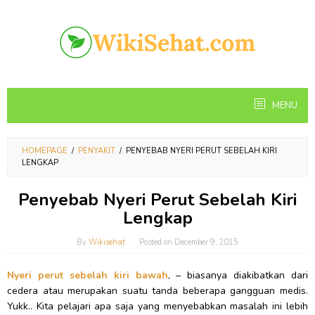
Skip
to
content
MENU
HOMEPAGE
/
PENYAKIT
/
PENYEBAB NYERI PERUT SEBELAH KIRI
LENGKAP
Penyebab Nyeri Perut Sebelah Kiri
Lengkap
By
Wikisehat
Posted on
December 9, 2015
Nyeri perut sebelah kiri bawah
, – biasanya diakibatkan dari
cedera atau merupakan suatu tanda beberapa gangguan medis.
Yukk.. Kita pelajari apa saja yang menyebabkan masalah ini lebih