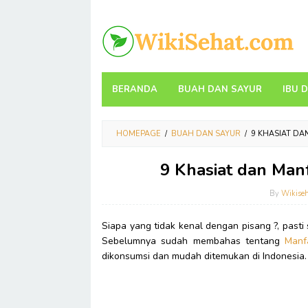
Skip
to
content
BERANDA
BUAH DAN SAYUR
IBU 
HOMEPAGE
/
BUAH DAN SAYUR
/
9 KHASIAT DA
9 Khasiat dan Man
By
Wikise
Siapa yang tidak kenal dengan pisang ?, past
Sebelumnya sudah membahas tentang
Manf
dikonsumsi dan mudah ditemukan di Indonesia.