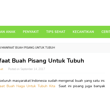
DAN ANAK
PENYAKIT
TIPS SEHAT
KECANTIKAN
CERI
N MANFAAT BUAH PISANG UNTUK TUBUH
faat Buah Pisang Untuk Tubuh
hat
Posted on
September 14, 2017
i seluruh masyarakat Indonesia sudah mengenal buah yang satu ini.
aat Buah Naga Untuk Tubuh Kita
Saat ini pisang juga banyak