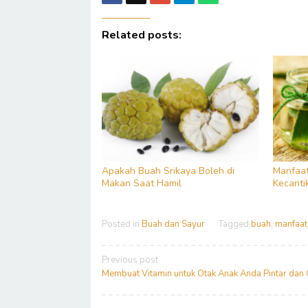
Related posts:
Apakah Buah Srikaya Boleh di
Manfaat
Makan Saat Hamil
Kecanti
Posted in
Buah dan Sayur
Tagged
buah
,
manfaat
Post
Previous post
navigation
Membuat Vitamin untuk Otak Anak Anda Pintar dan